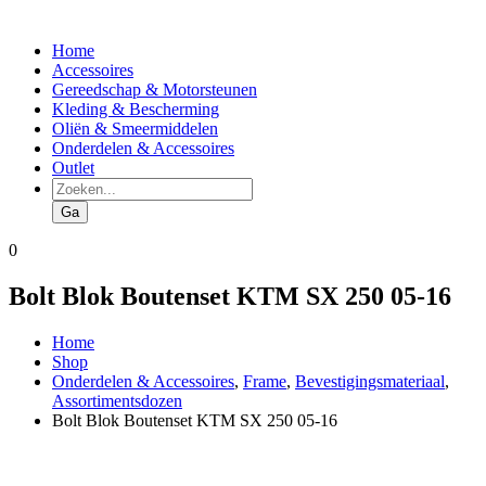
Home
Accessoires
Gereedschap & Motorsteunen
Kleding & Bescherming
Oliën & Smeermiddelen
Onderdelen & Accessoires
Outlet
Producten
zoeken
Ga
0
Bolt Blok Boutenset KTM SX 250 05-16
Home
Shop
Onderdelen & Accessoires
,
Frame
,
Bevestigingsmateriaal
,
Assortimentsdozen
Bolt Blok Boutenset KTM SX 250 05-16