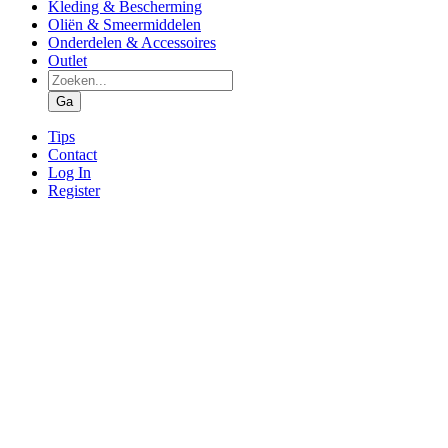
Kleding & Bescherming
Oliën & Smeermiddelen
Onderdelen & Accessoires
Outlet
Producten
zoeken
Ga
Tips
Contact
Log In
Register