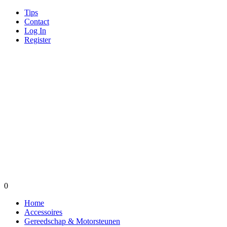
Tips
Contact
Log In
Register
0
Home
Accessoires
Gereedschap & Motorsteunen