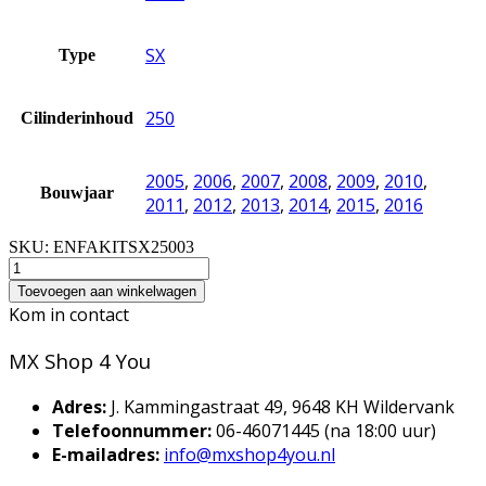
SX
Type
250
Cilinderinhoud
2005
,
2006
,
2007
,
2008
,
2009
,
2010
,
Bouwjaar
2011
,
2012
,
2013
,
2014
,
2015
,
2016
SKU:
ENFAKITSX25003
Toevoegen aan winkelwagen
Kom in contact
MX Shop 4 You
Adres:
J. Kammingastraat 49, 9648 KH Wildervank
Telefoonnummer:
06-46071445 (na 18:00 uur)
E-mailadres:
info@mxshop4you.nl