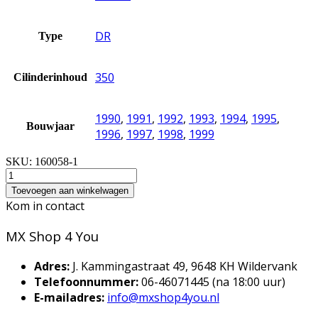
DR
Type
350
Cilinderinhoud
1990
,
1991
,
1992
,
1993
,
1994
,
1995
,
Bouwjaar
1996
,
1997
,
1998
,
1999
SKU:
160058-1
Toevoegen aan winkelwagen
Kom in contact
MX Shop 4 You
Adres:
J. Kammingastraat 49, 9648 KH Wildervank
Telefoonnummer:
06-46071445 (na 18:00 uur)
E-mailadres:
info@mxshop4you.nl