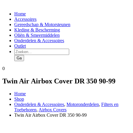
Home
Accessoires
Gereedschap & Motorsteunen
Kleding & Bescherming
Oliën & Smeermiddelen
Onderdelen & Accessoires
Outlet
Producten
zoeken
Ga
0
Twin Air Airbox Cover DR 350 90-99
Home
Shop
Onderdelen & Accessoires
,
Motoronderdelen
,
Filters en
Toebehoren
,
Airbox Covers
Twin Air Airbox Cover DR 350 90-99