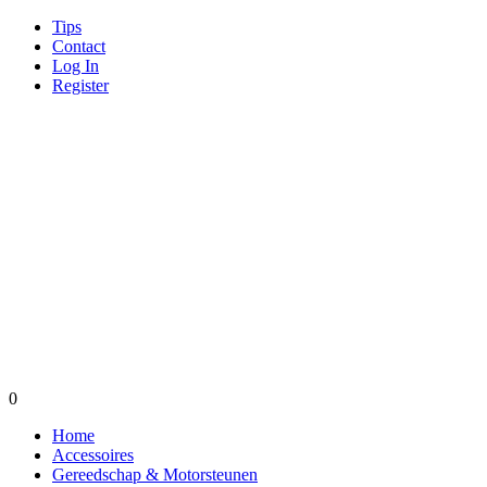
Tips
Contact
Log In
Register
0
Home
Accessoires
Gereedschap & Motorsteunen