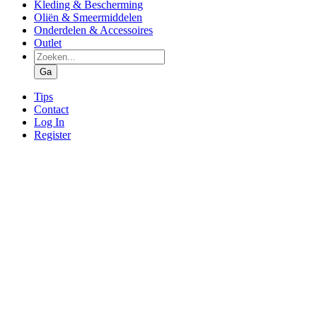
Kleding & Bescherming
Oliën & Smeermiddelen
Onderdelen & Accessoires
Outlet
Producten
zoeken
Ga
Tips
Contact
Log In
Register