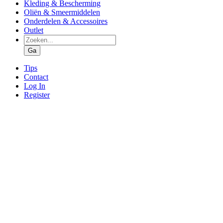
Kleding & Bescherming
Oliën & Smeermiddelen
Onderdelen & Accessoires
Outlet
Producten
zoeken
Ga
Tips
Contact
Log In
Register