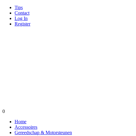
Tips
Contact
Log In
Register
0
Home
Accessoires
Gereedschap & Motorsteunen