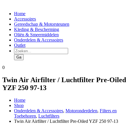
Home
Accessoires
Gereedschap & Motorsteunen
Kleding & Bescherming
Oliën & Smeermiddelen
Onderdelen & Accessoires
Outlet
Producten
zoeken
Ga
0
Twin Air Airfilter / Luchtfilter Pre-Oiled
YZF 250 97-13
Home
Shop
Onderdelen & Accessoires
,
Motoronderdelen
,
Filters en
Toebehoren
,
Luchtfilters
Twin Air Airfilter / Luchtfilter Pre-Oiled YZF 250 97-13